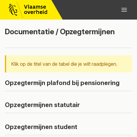
Documentatie / Opzegtermijnen
Klik op de titel van de tabel die je wilt raadplegen.
Opzegtermijn plafond bij pensionering
Voor 1 juni 2024 werd de opzegtermijn bij pensionering
Opzegtermijnen statutair
niet geplafoneerd.
Geldig van
Maximum aantal weken
Geldig van
Ondergrens anciënniteit in maanden
Opzegtermijnen student