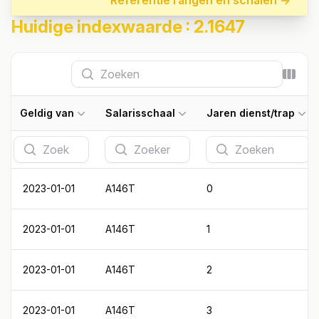
Referentie rangen en schalen →
Huidige indexwaarde : 2.1647
Zoeken
Kolom
Geldig van
Salarisschaal
Jaren dienst/trap
Zoeken
Zoeken
Zoeken
2023-01-01
A146T
0
2023-01-01
A146T
1
2023-01-01
A146T
2
2023-01-01
A146T
3